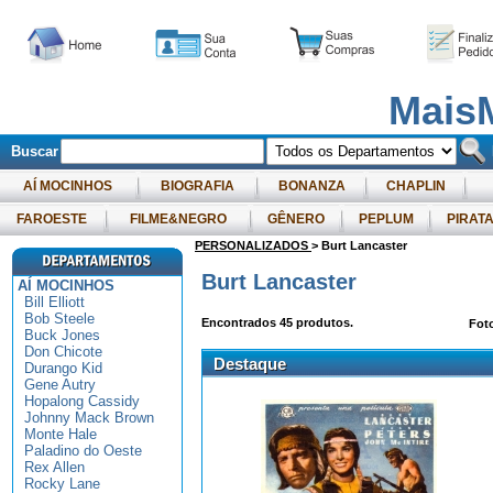
Mais
Buscar
AÍ MOCINHOS
BIOGRAFIA
BONANZA
CHAPLIN
FAROESTE
FILME&NEGRO
GÊNERO
PEPLUM
PIRAT
PERSONALIZADOS
> Burt Lancaster
Burt Lancaster
AÍ MOCINHOS
Bill Elliott
Bob Steele
Encontrados
45
produtos.
Fot
Buck Jones
Don Chicote
Destaque
Durango Kid
Gene Autry
Hopalong Cassidy
Johnny Mack Brown
Monte Hale
Paladino do Oeste
Rex Allen
Rocky Lane