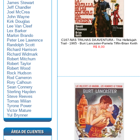
James Stewart
Jeff Chandler
Joel McCrea
John Wayne
Kirk Douglas
Lee Van Cleef
Lex Barker
Marlon Brando
Peter Lee Lawrence
C167-NAS TRILHAS DA AVENTURA - The Hellelujah
Trail - 1965 - Burt Lancaster-Pamela Tiffin-Brian Keith
Randolph Scott
R$ 8,00
Richard Harrison
Richard Widmark
Robert Mitchum
Robert Taylor
Robert Wood
Rock Hudson
Rod Cameron
Rory Calhoun
Sean Connery
Sterling Hayden
Steve Reeves
Tomas Milian
Tyrone Power
Victor Mature
Yul Brynner