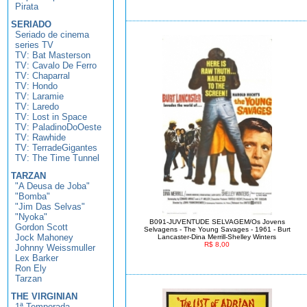
Pirata
SERIADO
Seriado de cinema
series TV
TV: Bat Masterson
TV: Cavalo De Ferro
TV: Chaparral
TV: Hondo
TV: Laramie
TV: Laredo
TV: Lost in Space
TV: PaladinoDoOeste
TV: Rawhide
TV: TerradeGigantes
TV: The Time Tunnel
TARZAN
"A Deusa de Joba"
"Bomba"
"Jim Das Selvas"
"Nyoka"
B091-JUVENTUDE SELVAGEM/Os Jovens
Gordon Scott
Selvagens - The Young Savages - 1961 - Burt
Jock Mahoney
Lancaster-Dina Merrill-Shelley Winters
R$ 8,00
Johnny Weissmuller
Lex Barker
Ron Ely
Tarzan
THE VIRGINIAN
1ª Temporada