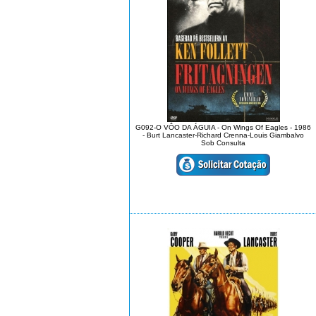
G092-O VÔO DA ÁGUIA - On Wings Of Eagles - 1986
- Burt Lancaster-Richard Crenna-Louis Giambalvo
Sob Consulta