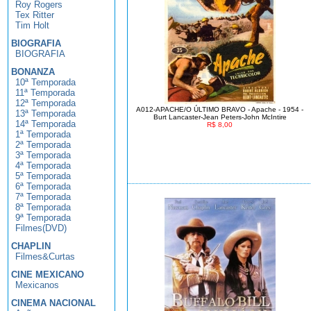
Roy Rogers
Tex Ritter
Tim Holt
BIOGRAFIA
BIOGRAFIA
BONANZA
10ª Temporada
11ª Temporada
12ª Temporada
A012-APACHE/O ÚLTIMO BRAVO - Apache - 1954 -
13ª Temporada
Burt Lancaster-Jean Peters-John McIntire
14ª Temporada
R$ 8,00
1ª Temporada
2ª Temporada
3ª Temporada
4ª Temporada
5ª Temporada
6ª Temporada
7ª Temporada
8ª Temporada
9ª Temporada
Filmes(DVD)
CHAPLIN
Filmes&Curtas
CINE MEXICANO
Mexicanos
CINEMA NACIONAL