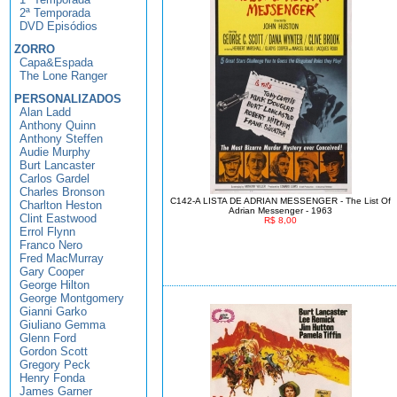
2ª Temporada
DVD Episódios
ZORRO
Capa&Espada
The Lone Ranger
PERSONALIZADOS
Alan Ladd
Anthony Quinn
Anthony Steffen
Audie Murphy
Burt Lancaster
Carlos Gardel
Charles Bronson
C142-A LISTA DE ADRIAN MESSENGER - The List Of
Charlton Heston
Adrian Messenger - 1963
Clint Eastwood
R$ 8,00
Errol Flynn
Franco Nero
Fred MacMurray
Gary Cooper
George Hilton
George Montgomery
Gianni Garko
Giuliano Gemma
Glenn Ford
Gordon Scott
Gregory Peck
Henry Fonda
James Garner