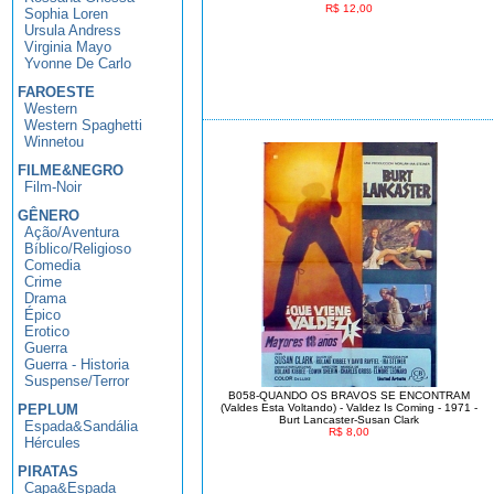
R$ 12,00
Sophia Loren
Ursula Andress
Virginia Mayo
Yvonne De Carlo
FAROESTE
Western
Western Spaghetti
Winnetou
FILME&NEGRO
Film-Noir
GÊNERO
Ação/Aventura
Bíblico/Religioso
Comedia
Crime
Drama
Épico
Erotico
Guerra
Guerra - Historia
Suspense/Terror
B058-QUANDO OS BRAVOS SE ENCONTRAM
PEPLUM
(Valdes Esta Voltando) - Valdez Is Coming - 1971 -
Burt Lancaster-Susan Clark
Espada&Sandália
R$ 8,00
Hércules
PIRATAS
Capa&Espada