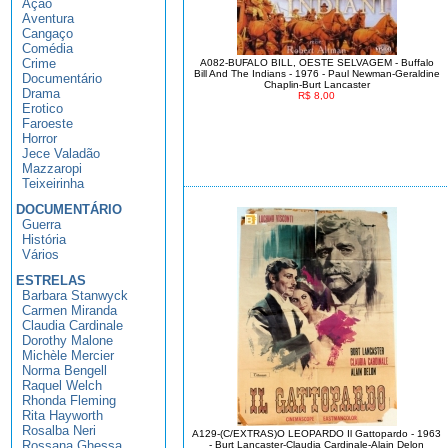
Ação
Aventura
Cangaço
Comédia
Crime
A082-BUFALO BILL, OESTE SELVAGEM - Buffalo
Bill And The Indians - 1976 - Paul Newman-Geraldine
Documentário
Chaplin-Burt Lancaster
Drama
R$ 8,00
Erotico
Faroeste
Horror
Jece Valadão
Mazzaropi
Teixeirinha
DOCUMENTÁRIO
Guerra
História
Vários
ESTRELAS
Barbara Stanwyck
Carmen Miranda
Claudia Cardinale
Dorothy Malone
Michèle Mercier
Norma Bengell
Raquel Welch
Rhonda Fleming
Rita Hayworth
Rosalba Neri
A129-(C/EXTRAS)O LEOPARDO Il Gattopardo - 1963
Rossana Ghessa
- Burt Lancaster-Claudia Cardinale-Alain Delon