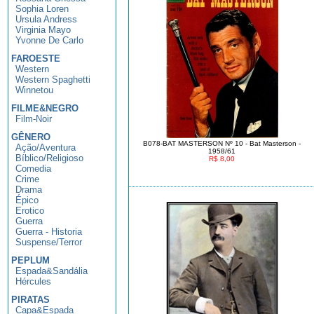
Sophia Loren
Ursula Andress
Virginia Mayo
Yvonne De Carlo
FAROESTE
Western
Western Spaghetti
Winnetou
FILME&NEGRO
Film-Noir
GÊNERO
B078-BAT MASTERSON Nº 10 - Bat Masterson -
Ação/Aventura
1958/61
Bíblico/Religioso
R$ 8,00
Comedia
Crime
Drama
Épico
Erotico
Guerra
Guerra - Historia
Suspense/Terror
PEPLUM
Espada&Sandália
Hércules
PIRATAS
Capa&Espada