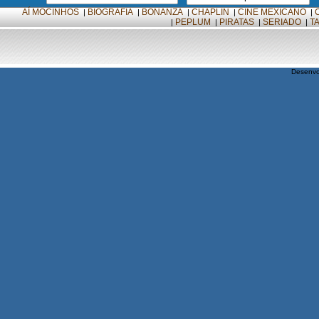
AÍ MOCINHOS
BIOGRAFIA
BONANZA
CHAPLIN
CINE MEXICANO
|
|
|
|
|
PEPLUM
PIRATAS
SERIADO
T
|
|
|
|
Desenvo