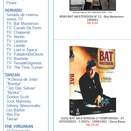
Pirata
SERIADO
Seriado de cinema
B080-BAT MASTERSON Nº 13 - Bat Masterson -
series TV
1958/61
TV: Bat Masterson
R$ 8,00
TV: Cavalo De Ferro
TV: Chaparral
TV: Hondo
TV: Laramie
TV: Laredo
TV: Lost in Space
TV: PaladinoDoOeste
TV: Rawhide
TV: TerradeGigantes
TV: The Time Tunnel
TARZAN
"A Deusa de Joba"
"Bomba"
"Jim Das Selvas"
"Nyoka"
Gordon Scott
Jock Mahoney
Johnny Weissmuller
Lex Barker
Ron Ely
Tarzan
G201-BAT MASTERSON-1ª TEMPORADA - 37
EPISÓDIOS - 5 DVD’s - 1958/1961 - Geny Barry-
R$ 59,00
THE VIRGINIAN
1ª Temporada