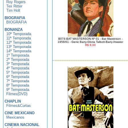
Roy Rogers
Tex Ritter
Tim Holt
BIOGRAFIA
BIOGRAFIA
BONANZA
10ª Temporada
11ª Temporada
B074-BAT MASTERSON Nº 01 - Bat Masterson -
12ª Temporada
1958/61 - Gene Barry-Gloria Talbott-Barry Atwater
R$ 8,00
13ª Temporada
14ª Temporada
1ª Temporada
2ª Temporada
3ª Temporada
4ª Temporada
5ª Temporada
6ª Temporada
7ª Temporada
8ª Temporada
9ª Temporada
Filmes(DVD)
CHAPLIN
Filmes&Curtas
CINE MEXICANO
Mexicanos
CINEMA NACIONAL