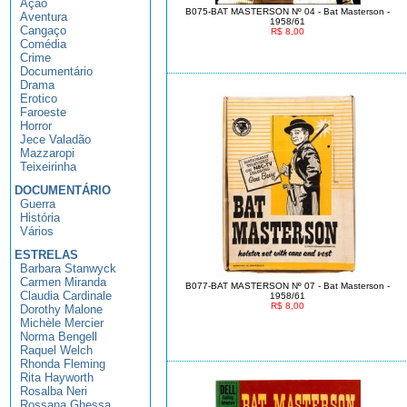
Ação
B075-BAT MASTERSON Nº 04 - Bat Masterson -
Aventura
1958/61
Cangaço
R$ 8,00
Comédia
Crime
Documentário
Drama
Erotico
Faroeste
Horror
Jece Valadão
Mazzaropi
Teixeirinha
DOCUMENTÁRIO
Guerra
História
Vários
ESTRELAS
Barbara Stanwyck
Carmen Miranda
B077-BAT MASTERSON Nº 07 - Bat Masterson -
Claudia Cardinale
1958/61
R$ 8,00
Dorothy Malone
Michèle Mercier
Norma Bengell
Raquel Welch
Rhonda Fleming
Rita Hayworth
Rosalba Neri
Rossana Ghessa