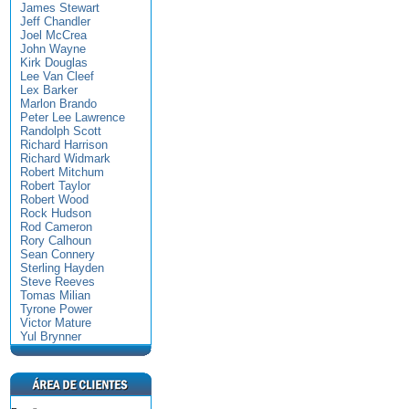
James Stewart
Jeff Chandler
Joel McCrea
John Wayne
Kirk Douglas
Lee Van Cleef
Lex Barker
Marlon Brando
Peter Lee Lawrence
Randolph Scott
Richard Harrison
Richard Widmark
Robert Mitchum
Robert Taylor
Robert Wood
Rock Hudson
Rod Cameron
Rory Calhoun
Sean Connery
Sterling Hayden
Steve Reeves
Tomas Milian
Tyrone Power
Victor Mature
Yul Brynner