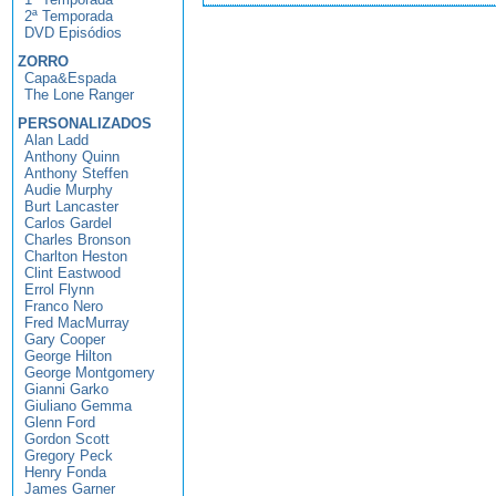
2ª Temporada
DVD Episódios
ZORRO
Capa&Espada
The Lone Ranger
PERSONALIZADOS
Alan Ladd
Anthony Quinn
Anthony Steffen
Audie Murphy
Burt Lancaster
Carlos Gardel
Charles Bronson
Charlton Heston
Clint Eastwood
Errol Flynn
Franco Nero
Fred MacMurray
Gary Cooper
George Hilton
George Montgomery
Gianni Garko
Giuliano Gemma
Glenn Ford
Gordon Scott
Gregory Peck
Henry Fonda
James Garner