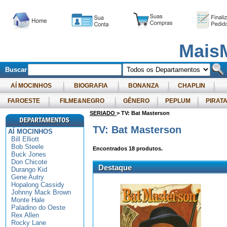
Mais
Buscar
AÍ MOCINHOS
BIOGRAFIA
BONANZA
CHAPLIN
FAROESTE
FILME&NEGRO
GÊNERO
PEPLUM
PIRAT
SERIADO
> TV: Bat Masterson
TV: Bat Masterson
AÍ MOCINHOS
Bill Elliott
Bob Steele
Encontrados
18
produtos.
Buck Jones
Don Chicote
Destaque
Durango Kid
Gene Autry
Hopalong Cassidy
Johnny Mack Brown
Monte Hale
Paladino do Oeste
Rex Allen
Rocky Lane