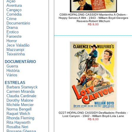
Ação
Aventura
Cangaço
Comédia
C089-HOPALONG CASSIDY-Mantenho A Ordem -
Hoppy Serves A Writ - 1943 - William Boyd-Georges
Crime
Reevers-Robert Mitchum
Documentário
R$ 8,00
Drama
Erotico
Faroeste
Horror
Jece Valadão
Mazzaropi
Teixeirinha
DOCUMENTÁRIO
Guerra
História
Vários
ESTRELAS
Barbara Stanwyck
Carmen Miranda
Claudia Cardinale
Dorothy Malone
Michèle Mercier
Norma Bengell
G227-HOPALONG CASSIDY-Desfiladeiro Perdido -
Raquel Welch
Lost Canyon - 1942 - William Boyd-Lola Lane
Rhonda Fleming
R$ 8,00
Rita Hayworth
Rosalba Neri
Rossana Ghessa