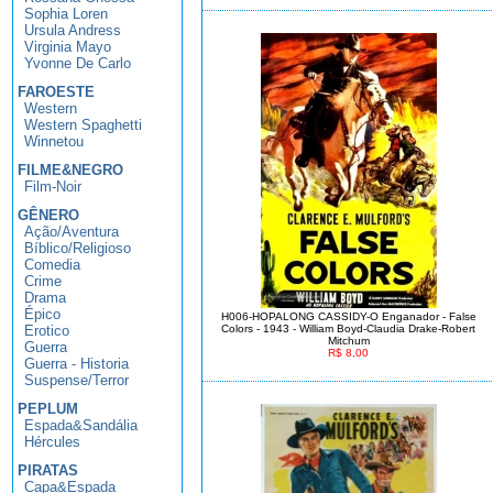
Sophia Loren
Ursula Andress
Virginia Mayo
Yvonne De Carlo
FAROESTE
Western
Western Spaghetti
Winnetou
FILME&NEGRO
Film-Noir
GÊNERO
Ação/Aventura
Bíblico/Religioso
Comedia
Crime
Drama
Épico
H006-HOPALONG CASSIDY-O Enganador - False
Erotico
Colors - 1943 - William Boyd-Claudia Drake-Robert
Mitchum
Guerra
R$ 8,00
Guerra - Historia
Suspense/Terror
PEPLUM
Espada&Sandália
Hércules
PIRATAS
Capa&Espada