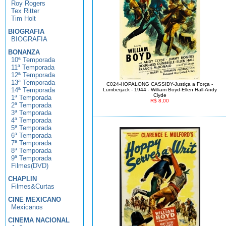
Roy Rogers
Tex Ritter
Tim Holt
BIOGRAFIA
BIOGRAFIA
BONANZA
10ª Temporada
11ª Temporada
12ª Temporada
13ª Temporada
C024-HOPALONG CASSIDY-Justiça a Força -
14ª Temporada
Lumberjack - 1944 - William Boyd-Ellen Hall-Andy
Clyde
1ª Temporada
R$ 8,00
2ª Temporada
3ª Temporada
4ª Temporada
5ª Temporada
6ª Temporada
7ª Temporada
8ª Temporada
9ª Temporada
Filmes(DVD)
CHAPLIN
Filmes&Curtas
CINE MEXICANO
Mexicanos
CINEMA NACIONAL