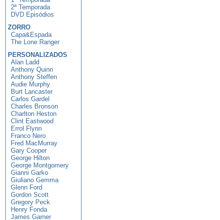
2ª Temporada
DVD Episódios
ZORRO
Capa&Espada
The Lone Ranger
PERSONALIZADOS
Alan Ladd
Anthony Quinn
Anthony Steffen
Audie Murphy
Burt Lancaster
Carlos Gardel
Charles Bronson
Charlton Heston
Clint Eastwood
Errol Flynn
Franco Nero
Fred MacMurray
Gary Cooper
George Hilton
George Montgomery
Gianni Garko
Giuliano Gemma
Glenn Ford
Gordon Scott
Gregory Peck
Henry Fonda
James Garner