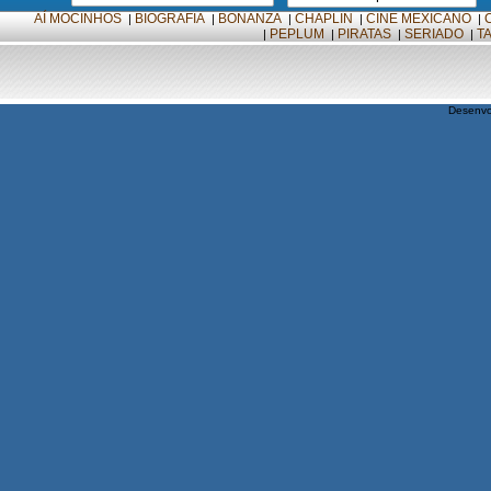
AÍ MOCINHOS
BIOGRAFIA
BONANZA
CHAPLIN
CINE MEXICANO
|
|
|
|
|
PEPLUM
PIRATAS
SERIADO
T
|
|
|
|
Desenvo