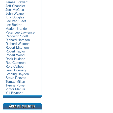
James Stewart
Jeff Chandler
Joel McCrea
John Wayne
Kirk Douglas
Lee Van Cleef
Lex Barker
Marlon Brando
Peter Lee Lawrence
Randolph Scott
Richard Harrison
Richard Widmark
Robert Mitchum
Robert Taylor
Robert Wood
Rock Hudson
Rod Cameron
Rory Calhoun
Sean Connery
Sterling Hayden
Steve Reeves
Tomas Milian
Tyrone Power
Victor Mature
Yul Brynner