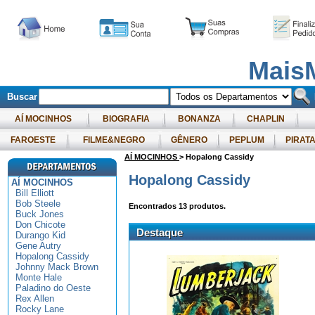
Mais
Buscar
AÍ MOCINHOS
BIOGRAFIA
BONANZA
CHAPLIN
FAROESTE
FILME&NEGRO
GÊNERO
PEPLUM
PIRAT
AÍ MOCINHOS
> Hopalong Cassidy
Hopalong Cassidy
AÍ MOCINHOS
Bill Elliott
Bob Steele
Encontrados
13
produtos.
Buck Jones
Don Chicote
Destaque
Durango Kid
Gene Autry
Hopalong Cassidy
Johnny Mack Brown
Monte Hale
Paladino do Oeste
Rex Allen
Rocky Lane