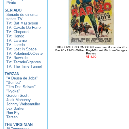
Pirata
SERIADO
Seriado de cinema
series TV
TV: Bat Masterson
TV: Cavalo De Ferro
TV: Chaparral
TV: Hondo
TV: Laramie
TV: Laredo
I106-HOPALONG CASSIDY-Fazendaço/Fazenda 20 -
TV: Lost in Space
Bar 20 - 1943 - William Boyd-Robert Mitchum-Georges
TV: PaladinoDoOeste
Reeves
R$ 8,00
TV: Rawhide
TV: TerradeGigantes
TV: The Time Tunnel
TARZAN
"A Deusa de Joba"
"Bomba"
"Jim Das Selvas"
"Nyoka"
Gordon Scott
Jock Mahoney
Johnny Weissmuller
Lex Barker
Ron Ely
Tarzan
THE VIRGINIAN
1ª Temporada