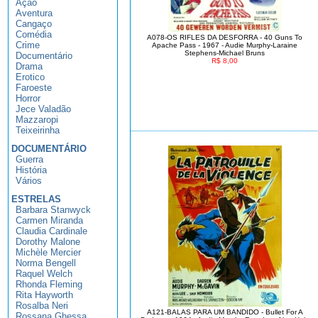
Ação
Aventura
Cangaço
Comédia
A078-OS RIFLES DA DESFORRA - 40 Guns To
Crime
Apache Pass - 1967 - Audie Murphy-Laraine
Stephens-Michael Bruns
Documentário
R$ 8,00
Drama
Erotico
Faroeste
Horror
Jece Valadão
Mazzaropi
Teixeirinha
DOCUMENTÁRIO
Guerra
História
Vários
ESTRELAS
Barbara Stanwyck
Carmen Miranda
Claudia Cardinale
Dorothy Malone
Michèle Mercier
Norma Bengell
Raquel Welch
Rhonda Fleming
Rita Hayworth
Rosalba Neri
A121-BALAS PARA UM BANDIDO - Bullet For A
Rossana Ghessa