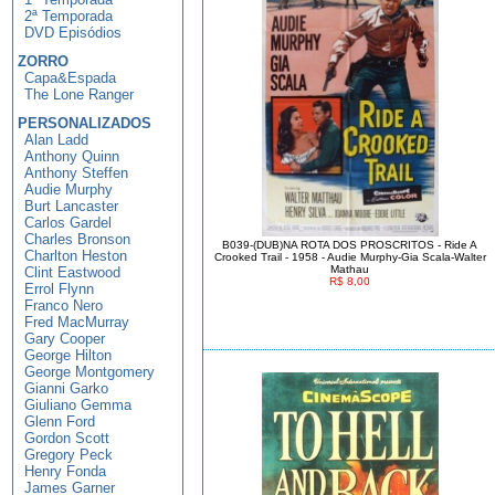
2ª Temporada
DVD Episódios
ZORRO
Capa&Espada
The Lone Ranger
PERSONALIZADOS
Alan Ladd
Anthony Quinn
Anthony Steffen
Audie Murphy
Burt Lancaster
Carlos Gardel
Charles Bronson
B039-(DUB)NA ROTA DOS PROSCRITOS - Ride A
Charlton Heston
Crooked Trail - 1958 - Audie Murphy-Gia Scala-Walter
Mathau
Clint Eastwood
R$ 8,00
Errol Flynn
Franco Nero
Fred MacMurray
Gary Cooper
George Hilton
George Montgomery
Gianni Garko
Giuliano Gemma
Glenn Ford
Gordon Scott
Gregory Peck
Henry Fonda
James Garner