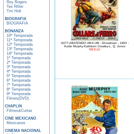
Roy Rogers
Tex Ritter
Tim Holt
BIOGRAFIA
BIOGRAFIA
BONANZA
10ª Temporada
11ª Temporada
A077-ABATENDO UM A UM - Showdown - 1963 -
12ª Temporada
Audie Murphy-Kathleen Crowley-L. Q. Jones
13ª Temporada
R$ 8,00
14ª Temporada
1ª Temporada
2ª Temporada
3ª Temporada
4ª Temporada
5ª Temporada
6ª Temporada
7ª Temporada
8ª Temporada
9ª Temporada
Filmes(DVD)
CHAPLIN
Filmes&Curtas
CINE MEXICANO
Mexicanos
CINEMA NACIONAL