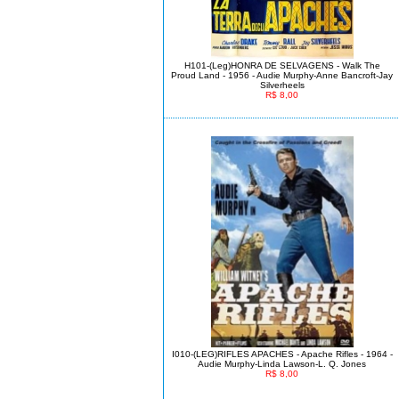
H101-(Leg)HONRA DE SELVAGENS - Walk The
Proud Land - 1956 - Audie Murphy-Anne Bancroft-Jay
Silverheels
R$ 8,00
I010-(LEG)RIFLES APACHES - Apache Rifles - 1964 -
Audie Murphy-Linda Lawson-L. Q. Jones
R$ 8,00