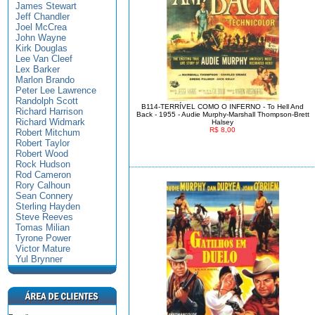
James Stewart
Jeff Chandler
Joel McCrea
John Wayne
Kirk Douglas
Lee Van Cleef
Lex Barker
Marlon Brando
Peter Lee Lawrence
Randolph Scott
B114-TERRÍVEL COMO O INFERNO - To Hell And
Richard Harrison
Back - 1955 - Audie Murphy-Marshall Thompson-Brett
Richard Widmark
Halsey
R$ 8,00
Robert Mitchum
Robert Taylor
Robert Wood
Rock Hudson
Rod Cameron
Rory Calhoun
Sean Connery
Sterling Hayden
Steve Reeves
Tomas Milian
Tyrone Power
Victor Mature
Yul Brynner