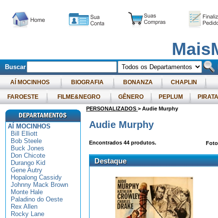
Mais
Buscar
AÍ MOCINHOS
BIOGRAFIA
BONANZA
CHAPLIN
FAROESTE
FILME&NEGRO
GÊNERO
PEPLUM
PIRAT
PERSONALIZADOS
> Audie Murphy
Audie Murphy
AÍ MOCINHOS
Bill Elliott
Bob Steele
Encontrados
44
produtos.
Fot
Buck Jones
Don Chicote
Destaque
Durango Kid
Gene Autry
Hopalong Cassidy
Johnny Mack Brown
Monte Hale
Paladino do Oeste
Rex Allen
Rocky Lane