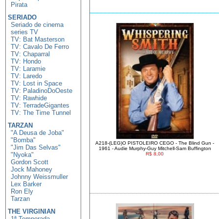
Pirata
SERIADO
Seriado de cinema
series TV
TV: Bat Masterson
TV: Cavalo De Ferro
TV: Chaparral
TV: Hondo
TV: Laramie
TV: Laredo
TV: Lost in Space
TV: PaladinoDoOeste
TV: Rawhide
TV: TerradeGigantes
TV: The Time Tunnel
TARZAN
"A Deusa de Joba"
"Bomba"
A218-(LEG)O PISTOLEIRO CEGO - The Blind Gun -
"Jim Das Selvas"
1961 - Audie Murphy-Guy Mitchell-Sam Buffington
"Nyoka"
R$ 8,00
Gordon Scott
Jock Mahoney
Johnny Weissmuller
Lex Barker
Ron Ely
Tarzan
THE VIRGINIAN
1ª Temporada