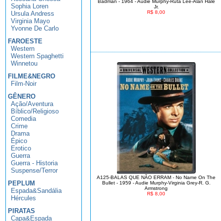
Badman - 1964 - Audie Murphy-Ruta Lee-Alan Hale
Sophia Loren
Jr.
R$ 8,00
Ursula Andress
Virginia Mayo
Yvonne De Carlo
FAROESTE
Western
Western Spaghetti
Winnetou
FILME&NEGRO
Film-Noir
GÊNERO
Ação/Aventura
Bíblico/Religioso
Comedia
Crime
Drama
Épico
Erotico
Guerra
Guerra - Historia
Suspense/Terror
A125-BALAS QUE NÃO ERRAM - No Name On The
PEPLUM
Bullet - 1959 - Audie Murphy-Virginia Grey-R. G.
Armstrong
Espada&Sandália
R$ 8,00
Hércules
PIRATAS
Capa&Espada