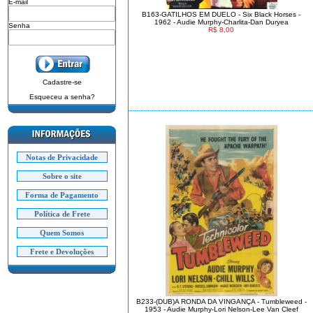
E-mail
B163-GATILHOS EM DUELO - Six Black Horses -
1962 - Audie Murphy-Charlita-Dan Duryea
Senha
R$ 8,00
Cadastre-se
Esqueceu a senha?
Notas de Privacidade
Sobre o site
Forma de Pagamento
Política de Frete
Quem Somos
Frete e Devoluções
B233-(DUB)A RONDA DA VINGANÇA - Tumbleweed -
1953 - Audie Murphy-Lori Nelson-Lee Van Cleef