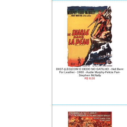
D037-(LEG)COM O DEDO NO GATILHO - Hell Bent
For Leather - 1960 - Audie Murphy-Felicia Farr-
Stephen McNally
R$ 8,00