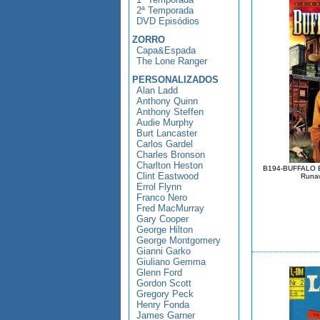
2ª Temporada
DVD Episódios
ZORRO
Capa&Espada
The Lone Ranger
PERSONALIZADOS
Alan Ladd
Anthony Quinn
Anthony Steffen
Audie Murphy
Burt Lancaster
Carlos Gardel
Charles Bronson
Charlton Heston
B194-BUFFALO 
Clint Eastwood
Runa
Errol Flynn
Franco Nero
Fred MacMurray
Gary Cooper
George Hilton
George Montgomery
Gianni Garko
Giuliano Gemma
Glenn Ford
Gordon Scott
Gregory Peck
Henry Fonda
James Garner