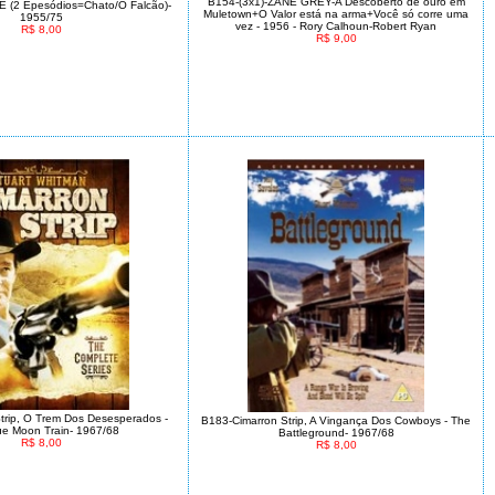
B154-(3x1)-ZANE GREY-A Descoberto de ouro em
(2 Epesódios=Chato/O Falcão)-
Muletown+O Valor está na arma+Você só corre uma
1955/75
vez - 1956 - Rory Calhoun-Robert Ryan
R$ 8,00
R$ 9,00
trip, O Trem Dos Desesperados -
B183-Cimarron Strip, A Vingança Dos Cowboys - The
ue Moon Train- 1967/68
Battleground- 1967/68
R$ 8,00
R$ 8,00