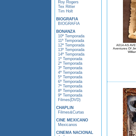
Roy Rogers
Tex Ritter
Tim Holt
BIOGRAFIA
BIOGRAFIA
BONANZA
10ª Temporada
11ª Temporada
12ª Temporada
A014-AS AVE
Aventures Of Ji
13ª Temporada
Willi
14ª Temporada
1ª Temporada
2ª Temporada
3ª Temporada
4ª Temporada
5ª Temporada
6ª Temporada
7ª Temporada
8ª Temporada
9ª Temporada
Filmes(DVD)
CHAPLIN
Filmes&Curtas
CINE MEXICANO
Mexicanos
CINEMA NACIONAL