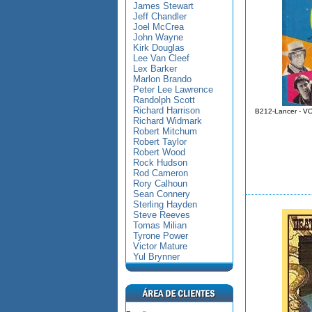
James Stewart
Jeff Chandler
Joel McCrea
John Wayne
Kirk Douglas
Lee Van Cleef
Lex Barker
Marlon Brando
Peter Lee Lawrence
Randolph Scott
Richard Harrison
B212-Lancer - VO
Richard Widmark
Robert Mitchum
Robert Taylor
Robert Wood
Rock Hudson
Rod Cameron
Rory Calhoun
Sean Connery
Sterling Hayden
Steve Reeves
Tomas Milian
Tyrone Power
Victor Mature
Yul Brynner