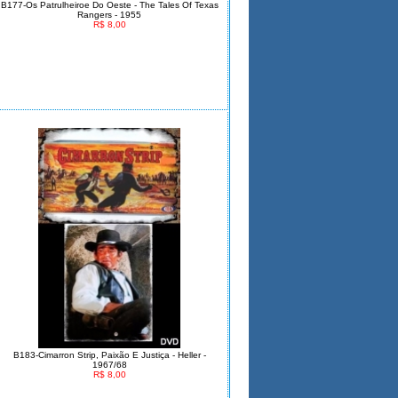
B177-Os Patrulheiroe Do Oeste - The Tales Of Texas
Rangers - 1955
R$ 8,00
B183-Cimarron Strip, Paixão E Justiça - Heller -
1967/68
R$ 8,00