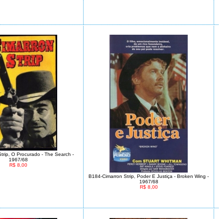
trip, O Procurado - The Search -
1967/68
R$ 8,00
B184-Cimarron Strip, Poder E Justiça - Broken Wing -
1967/68
R$ 8,00