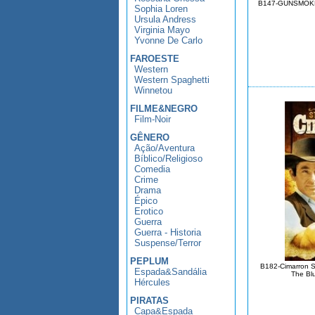
B147-GUNSMOKE 
Sophia Loren
Ursula Andress
Virginia Mayo
Yvonne De Carlo
FAROESTE
Western
Western Spaghetti
Winnetou
FILME&NEGRO
Film-Noir
GÊNERO
Ação/Aventura
Bíblico/Religioso
Comedia
Crime
Drama
Épico
Erotico
Guerra
Guerra - Historia
Suspense/Terror
PEPLUM
B182-Cimarron S
Espada&Sandália
The Bl
Hércules
PIRATAS
Capa&Espada