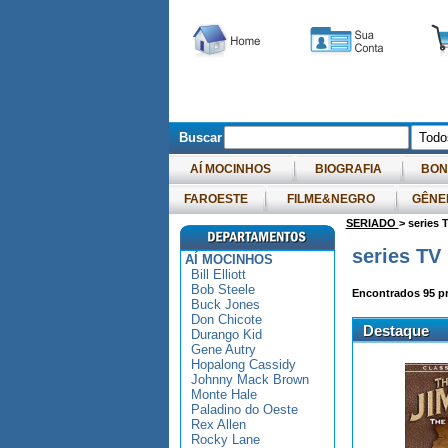
Buscar
AÍ MOCINHOS
BIOGRAFIA
BON
FAROESTE
FILME&NEGRO
GÊNE
SERIADO
> series 
series TV
AÍ MOCINHOS
Bill Elliott
Bob Steele
Encontrados
95
pr
Buck Jones
Don Chicote
Destaque
Durango Kid
Gene Autry
Hopalong Cassidy
Johnny Mack Brown
Monte Hale
Paladino do Oeste
Rex Allen
Rocky Lane