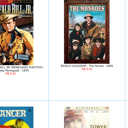
B194-O CAÇADOR - The Hunter - 1966
BILL JR. RENEGADO FUGITIVO -
R$ 8,00
way Renegade - 1955
R$ 8,00