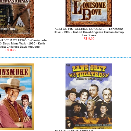
A233-OS PISTOLEIROS DO OESTE I - Lonesome
Dove - 1989 - Robert Duval-Angelica Huston-Tommy
Lee Jones
R$ 8,00
NASCEM OS HERÓIS (Caminhada
- Dead Mans Walk - 1996 - Keith
ricia Childress-David Arquette
R$ 8,00