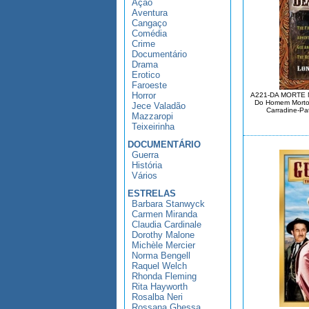
Ação
Aventura
Cangaço
Comédia
Crime
Documentário
Drama
Erotico
Faroeste
Horror
A221-DA MORTE 
Do Homem Morto)
Jece Valadão
Carradine-Pat
Mazzaropi
Teixeirinha
DOCUMENTÁRIO
Guerra
História
Vários
ESTRELAS
Barbara Stanwyck
Carmen Miranda
Claudia Cardinale
Dorothy Malone
Michèle Mercier
Norma Bengell
Raquel Welch
Rhonda Fleming
Rita Hayworth
Rosalba Neri
Rossana Ghessa