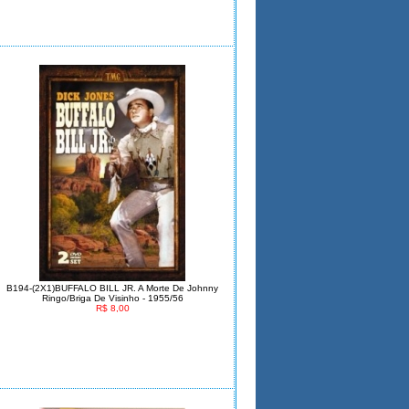
B194-(2X1)BUFFALO BILL JR. A Morte De Johnny
Ringo/Briga De Visinho - 1955/56
R$ 8,00