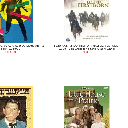
L. 02 (1-Anseio De Liberdade - 2-
B220-AREIAS DO TEMPO - I Guardiani Del Cielo -
Polly) 1968/70
1998 - Ben Cross-Ione Skye-Gianni Garko
R$ 8,00
R$ 8,00