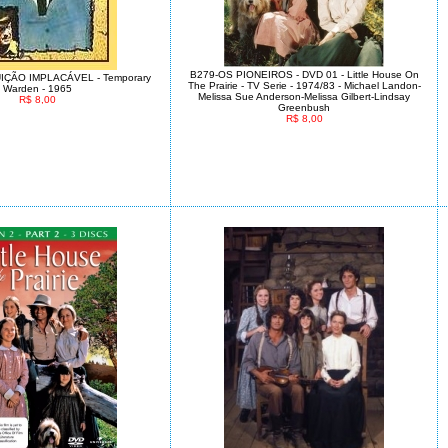
B279-OS PIONEIROS - DVD 01 - Little House On
ÇÃO IMPLACÁVEL - Temporary
The Prairie - TV Serie - 1974/83 - Michael Landon-
Warden - 1965
Melissa Sue Anderson-Melissa Gilbert-Lindsay
R$ 8,00
Greenbush
R$ 8,00