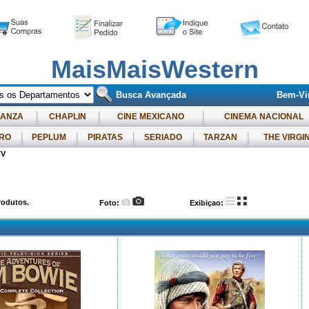
MaisMaisWestern
Busca Avançada
Bem-Vin
ANZA
CHAPLIN
CINE MEXICANO
CINEMA NACIONAL
RO
PEPLUM
PIRATAS
SERIADO
TARZAN
THE VIRGI
TV
odutos.
Foto:
Exibiçao: