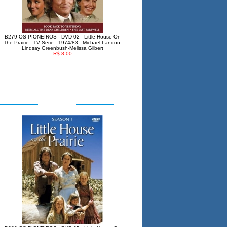
B279-OS PIONEIROS - DVD 02 - Little House On
The Prairie - TV Serie - 1974/83 - Michael Landon-
Lindsay Greenbush-Melissa Gilbert
R$ 8,00