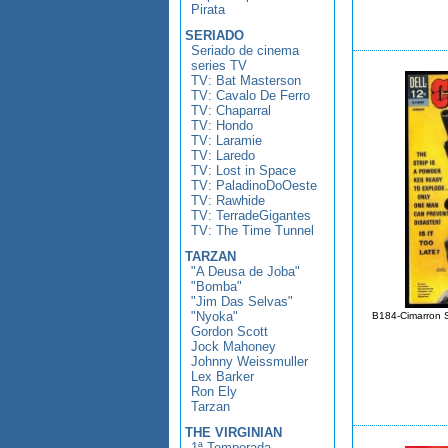
Pirata
SERIADO
Seriado de cinema
series TV
TV: Bat Masterson
TV: Cavalo De Ferro
TV: Chaparral
TV: Hondo
TV: Laramie
TV: Laredo
TV: Lost in Space
TV: PaladinoDoOeste
TV: Rawhide
TV: TerradeGigantes
TV: The Time Tunnel
TARZAN
"A Deusa de Joba"
"Bomba"
"Jim Das Selvas"
"Nyoka"
B184-Cimarron S
Gordon Scott
Jock Mahoney
Johnny Weissmuller
Lex Barker
Ron Ely
Tarzan
THE VIRGINIAN
1ª Temporada