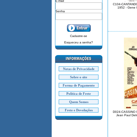
E-mail
C104-CANTANDO 
1952 - Gene 
Senha
Cadastre-se
Esqueceu a senha?
Notas de Privacidade
Sobre o site
Forma de Pagamento
Política de Frete
Quem Somos
Frete e Devoluções
D024-CASSINO R
Jean Paul Del