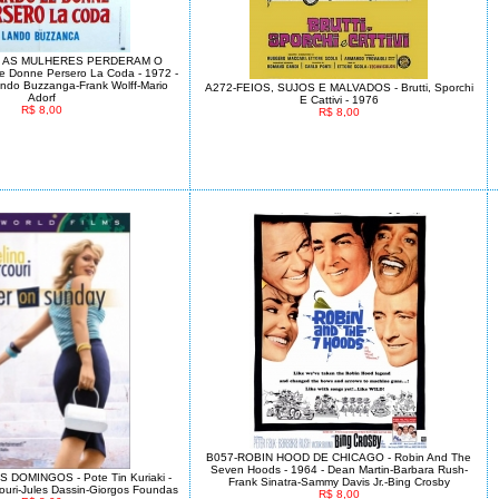
 AS MULHERES PERDERAM O
 Donne Persero La Coda - 1972 -
ndo Buzzanga-Frank Wolff-Mario
A272-FEIOS, SUJOS E MALVADOS - Brutti, Sporchi
Adorf
E Cattivi - 1976
R$ 8,00
R$ 8,00
B057-ROBIN HOOD DE CHICAGO - Robin And The
Seven Hoods - 1964 - Dean Martin-Barbara Rush-
 DOMINGOS - Pote Tin Kuriaki -
Frank Sinatra-Sammy Davis Jr.-Bing Crosby
ouri-Jules Dassin-Giorgos Foundas
R$ 8,00