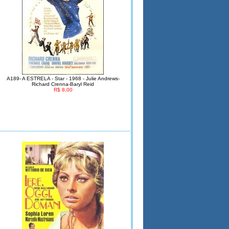
A189- A ESTRELA - Star - 1968 - Julie Andrews-
Richard Crenna-Baryl Reid
R$ 8,00