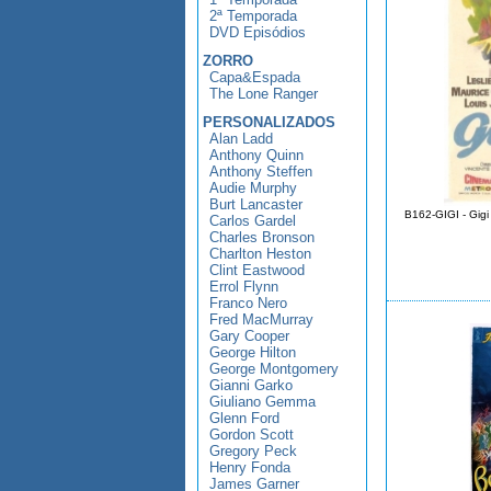
2ª Temporada
DVD Episódios
ZORRO
Capa&Espada
The Lone Ranger
PERSONALIZADOS
Alan Ladd
Anthony Quinn
Anthony Steffen
Audie Murphy
Burt Lancaster
B162-GIGI - Gigi
Carlos Gardel
Charles Bronson
Charlton Heston
Clint Eastwood
Errol Flynn
Franco Nero
Fred MacMurray
Gary Cooper
George Hilton
George Montgomery
Gianni Garko
Giuliano Gemma
Glenn Ford
Gordon Scott
Gregory Peck
Henry Fonda
James Garner