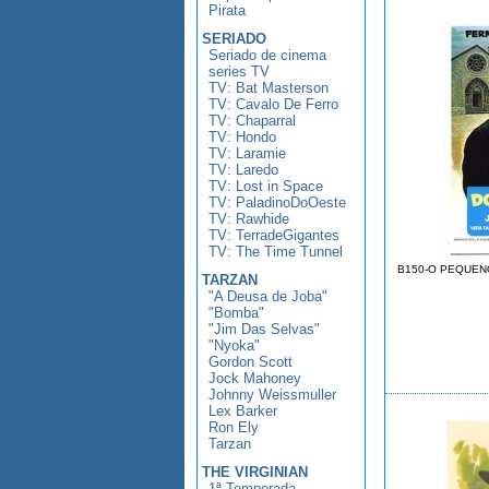
Pirata
SERIADO
Seriado de cinema
series TV
TV: Bat Masterson
TV: Cavalo De Ferro
TV: Chaparral
TV: Hondo
TV: Laramie
TV: Laredo
TV: Lost in Space
TV: PaladinoDoOeste
TV: Rawhide
TV: TerradeGigantes
TV: The Time Tunnel
B150-O PEQUEN
TARZAN
"A Deusa de Joba"
"Bomba"
"Jim Das Selvas"
"Nyoka"
Gordon Scott
Jock Mahoney
Johnny Weissmuller
Lex Barker
Ron Ely
Tarzan
THE VIRGINIAN
1ª Temporada