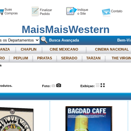
MaisMaisWestern
Busca Avançada
Bem-Vin
ANZA
CHAPLIN
CINE MEXICANO
CINEMA NACIONAL
RO
PEPLUM
PIRATAS
SERIADO
TARZAN
THE VIRGI
a
odutos.
Foto:
Exibiçao: