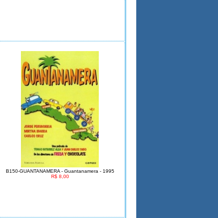
B150-GUANTANAMERA - Guantanamera - 1995
R$ 8,00