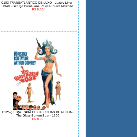
C153-TRANSATLÂNTICO DE LUXO - Luxury Liner -
1948 - George Brent-Jane Powell-Louritz Melchior
R$ 8,00
D125-(LEG)A ESPIÃ DE CALCINHAS DE RENDA -
The Glass Bottom Boat - 1966
R$ 8,00