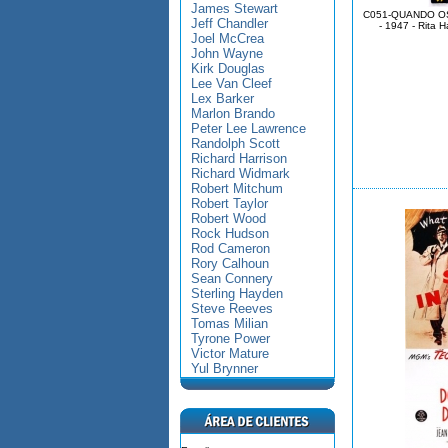
James Stewart
C051-QUANDO OS
Jeff Chandler
- 1947 - Rita 
Joel McCrea
John Wayne
Kirk Douglas
Lee Van Cleef
Lex Barker
Marlon Brando
Peter Lee Lawrence
Randolph Scott
Richard Harrison
Richard Widmark
Robert Mitchum
Robert Taylor
Robert Wood
Rock Hudson
Rod Cameron
Rory Calhoun
Sean Connery
Sterling Hayden
Steve Reeves
Tomas Milian
Tyrone Power
Victor Mature
Yul Brynner