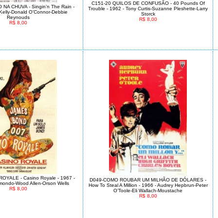
C151-20 QUILOS DE CONFUSÃO - 40 Pounds Of
NA CHUVA - Singin’n The Rain -
Trouble - 1962 - Tony Curtis-Suzanne Pleshette-Larry
Kelly-Donald O’Connor-Debbie
Storck
Reynouds
R$ 8,00
R$ 8,00
OYALE - Casino Royale - 1967 -
D049-COMO ROUBAR UM MILHÃO DE DÓLARES -
mondo-Wood Allen-Orson Wells
How To Steal A Million - 1966 - Audrey Hepbrun-Peter
R$ 8,00
O’Toole-Eli Wallach-Moustache
R$ 8,00