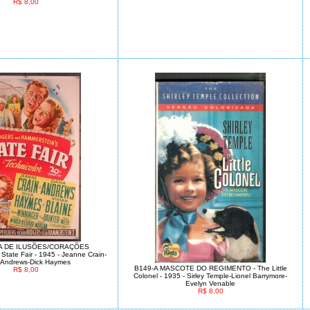
R$ 8,00
RA DE ILUSÕES/CORAÇÕES
ate Fair - 1945 - Jeanne Crain-
Andrews-Dick Haymes
B149-A MASCOTE DO REGIMENTO - The Little
R$ 8,00
Colonel - 1935 - Sirley Temple-Lionel Barrymore-
Evelyn Venable
R$ 8,00