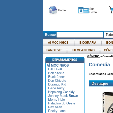
Buscar
AÍ MOCINHOS
BIOGRAFIA
BON
FAROESTE
FILME&NEGRO
GÊNE
GÊNERO
> Comedi
Comedia
AÍ MOCINHOS
Bill Elliott
Bob Steele
Encontrados
53
pr
Buck Jones
Don Chicote
Destaque
Durango Kid
Gene Autry
Hopalong Cassidy
Johnny Mack Brown
Monte Hale
Paladino do Oeste
Rex Allen
Rocky Lane