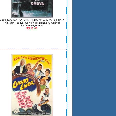
C104-(2X1-EXTRA)-CANTANDO NA CHUVA - Singin’In
The Rain - 1952 - Gene Kelly-Donald O’Connor-
Debbie Reynouds
R$ 12,00