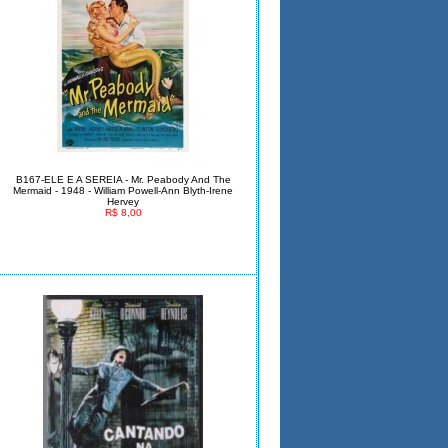
B167-ELE E A SEREIA - Mr. Peabody And The
Mermaid - 1948 - William Powell-Ann Blyth-Irene
Hervey
R$ 8,00