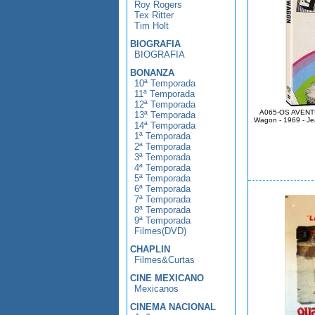
Roy Rogers
Tex Ritter
Tim Holt
BIOGRAFIA
BIOGRAFIA
BONANZA
10ª Temporada
11ª Temporada
12ª Temporada
A065-OS AVENT
13ª Temporada
Wagon - 1969 - Je
14ª Temporada
1ª Temporada
2ª Temporada
3ª Temporada
4ª Temporada
5ª Temporada
6ª Temporada
7ª Temporada
8ª Temporada
9ª Temporada
Filmes(DVD)
CHAPLIN
Filmes&Curtas
CINE MEXICANO
Mexicanos
CINEMA NACIONAL