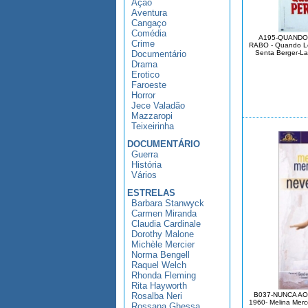
Ação
Aventura
Cangaço
Comédia
A195-QUANDO
Crime
RABO - Quando Le
Documentário
Senta Berger-La
Drama
Erotico
Faroeste
Horror
Jece Valadão
Mazzaropi
Teixeirinha
DOCUMENTÁRIO
Guerra
História
Vários
ESTRELAS
Barbara Stanwyck
Carmen Miranda
Claudia Cardinale
Dorothy Malone
Michèle Mercier
Norma Bengell
Raquel Welch
Rhonda Fleming
Rita Hayworth
Rosalba Neri
B037-NUNCA AOS
1960- Melina Merc
Rossana Ghessa